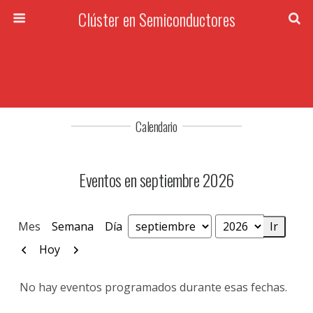
Clúster en Semiconductores
Calendario
Eventos en septiembre 2026
Mes
Semana
Día
Mes
Año
Anterior
Siguiente
Hoy
No hay eventos programados durante esas fechas.