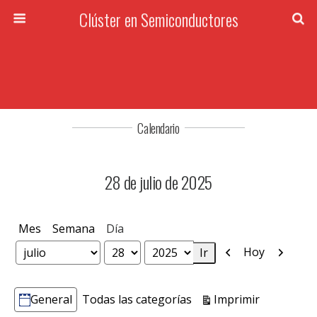
Clúster en Semiconductores
Calendario
28 de julio de 2025
Mes
Semana
Día
Anterior
Siguien
Hoy
Mes
Día
Año
Vistas
Imprimir
General
Todas las categorías
Categorías