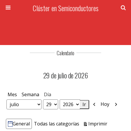
Clúster en Semiconductores
Calendario
29 de julio de 2026
Mes
Semana
Día
Anterior
Siguien
Hoy
Mes
Día
Año
Vistas
Imprimir
General
Todas las categorías
Categorías