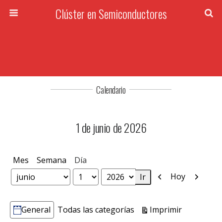
Clúster en Semiconductores
Calendario
1 de junio de 2026
Mes
Semana
Día
Anterior
Siguien
Hoy
Mes
Día
Año
Vistas
Imprimir
General
Todas las categorías
Categorías