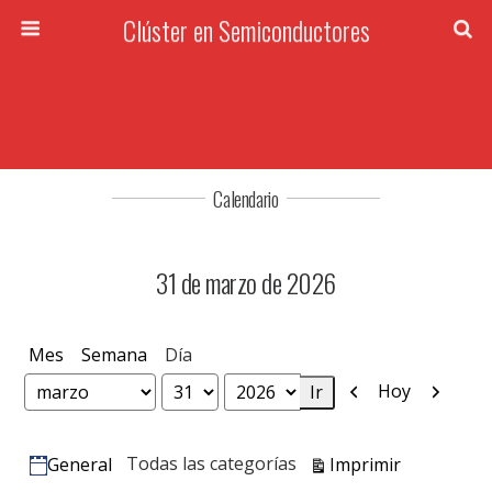
Clúster en Semiconductores
Calendario
31 de marzo de 2026
Mes
Semana
Día
Anterior
Siguien
Hoy
Mes
Día
Año
Vistas
Todas las categorías
Imprimir
General
Categorías