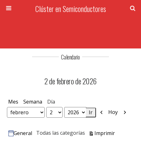
Clúster en Semiconductores
Calendario
2 de febrero de 2026
Mes
Semana
Día
Anterior
Siguien
Hoy
Mes
Día
Año
Vistas
Todas las categorías
Imprimir
General
Categorías