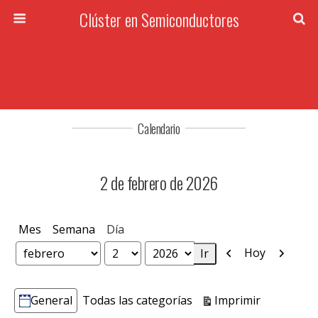
Clúster en Semiconductores
Calendario
2 de febrero de 2026
Mes
Semana
Día
Anterior
Siguien
Hoy
Mes
Día
Año
Vistas
Imprimir
General
Todas las categorías
Categorías