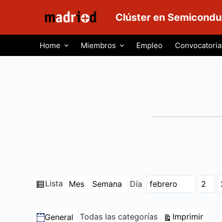
S
Clúster en Semicondu
a
l
Home
Miembros
Empleo
Convocatoria
t
a
r
a
l
c
o
n
t
e
n
Ver
Lista
Mes
Semana
Día
Mes
Día
Año
i
como
d
Categorías
Vista
Todas las categorías
Imprimir
General
o