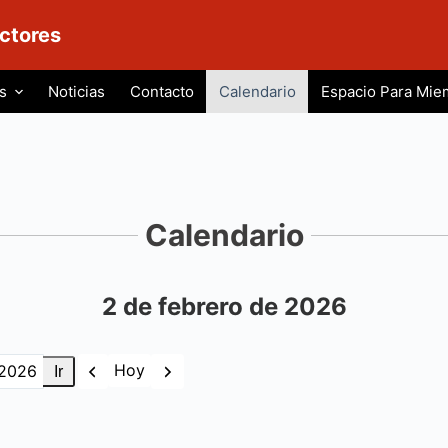
ctores
s
Noticias
Contacto
Calendario
Espacio Para Mie
Calendario
2 de febrero de 2026
Anterior
Siguiente
Hoy
s