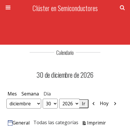
Clúster en Semiconductores
Calendario
30 de diciembre de 2026
Mes
Semana
Día
Anterior
Siguien
Hoy
Mes
Día
Año
Vistas
Todas las categorías
Imprimir
General
Categorías