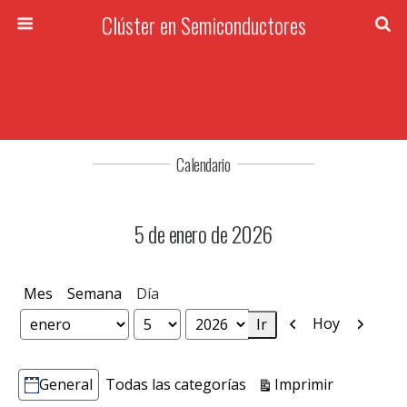
Clúster en Semiconductores
Calendario
5 de enero de 2026
Mes
Semana
Día
Anterior
Siguien
Hoy
Mes
Día
Año
Vistas
Imprimir
General
Todas las categorías
Categorías