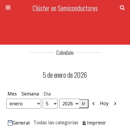
Clúster en Semiconductores
Calendario
5 de enero de 2026
Mes
Semana
Día
Anterior
Siguien
Hoy
Mes
Día
Año
Vistas
Todas las categorías
Imprimir
General
Categorías