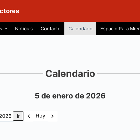
ctores
s
Noticias
Contacto
Calendario
Espacio Para Mie
Calendario
5 de enero de 2026
Anterior
Siguiente
Hoy
as