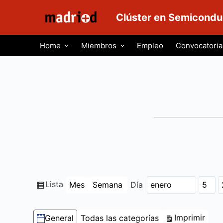
S
Clúster en Semicondu
a
l
Home
Miembros
Empleo
Convocatoria
t
a
r
a
l
c
o
n
t
e
n
Ver
Lista
Mes
Semana
Día
Mes
Día
Año
i
como
d
Categorías
Vist
Imprimir
General
Todas las categorías
o