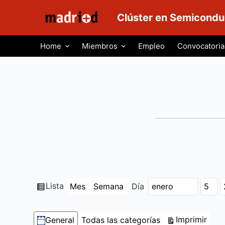
S
Clúster en Semicondu
a
l
Home
Miembros
Empleo
Convocatoria
t
a
r
a
l
c
o
n
t
e
n
Ver
Lista
Mes
Semana
Día
Mes
Día
Año
i
como
d
Categorías
Vist
Imprimir
General
Todas las categorías
o