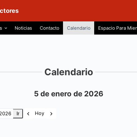
ctores
s
Noticias
Contacto
Calendario
Espacio Para Mie
Calendario
5 de enero de 2026
Anterior
Siguiente
Hoy
as