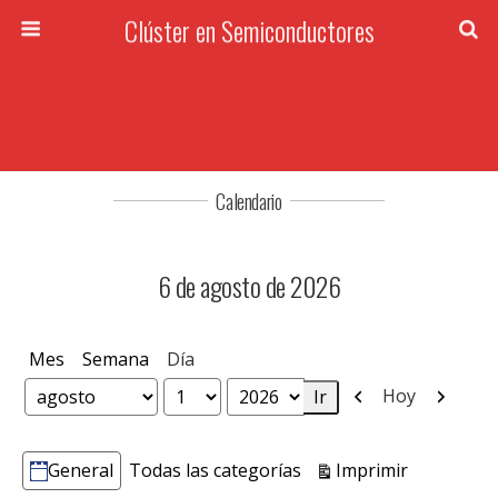
Clúster en Semiconductores
Calendario
6 de agosto de 2026
Mes
Semana
Día
Anterior
Siguien
Hoy
Mes
Día
Año
Vistas
Imprimir
General
Todas las categorías
Categorías