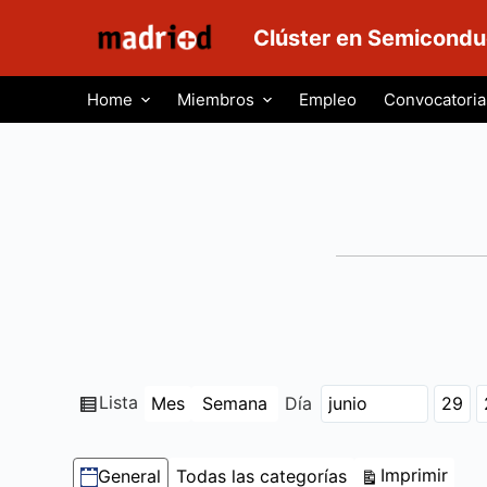
S
Clúster en Semicondu
a
l
Home
Miembros
Empleo
Convocatoria
t
a
r
a
l
c
o
n
t
e
n
Ver
Lista
Mes
Semana
Día
Mes
Día
Año
i
como
d
Categorías
Vist
Imprimir
General
Todas las categorías
o