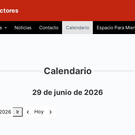
ctores
s
Noticias
Contacto
Calendario
Espacio Para Mie
Calendario
29 de junio de 2026
Anterior
Siguiente
Hoy
as