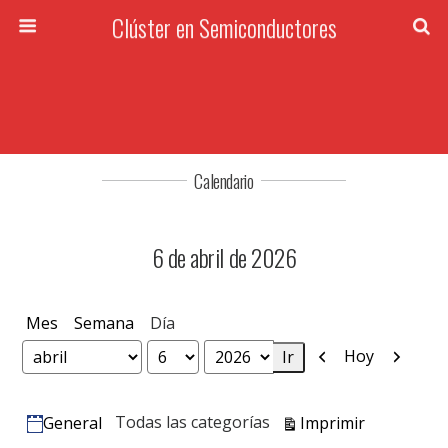
Clúster en Semiconductores
Calendario
6 de abril de 2026
Mes
Semana
Día
Anterior
Siguien
Hoy
Mes
Día
Año
Vistas
Todas las categorías
Imprimir
General
Categorías