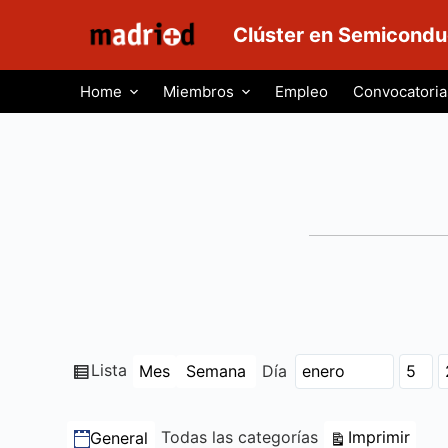
S
Clúster en Semicondu
a
l
Home
Miembros
Empleo
Convocatoria
t
a
r
a
l
c
o
n
t
e
n
Ver
Lista
Mes
Semana
Día
Mes
Día
Año
i
como
d
Categorías
Vista
Todas las categorías
Imprimir
General
o