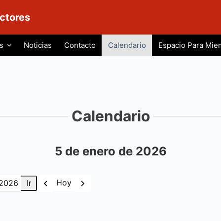
ctores
s
Noticias
Contacto
Calendario
Espacio Para Mie
Calendario
5 de enero de 2026
Anterior
Siguiente
Hoy
s