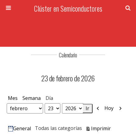
Clúster en Semiconductores
Calendario
23 de febrero de 2026
Mes
Semana
Día
Anterior
Siguien
Hoy
Mes
Día
Año
Vistas
Todas las categorías
Imprimir
General
Categorías