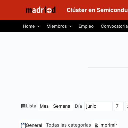
S
Clúster en Semicondu
a
l
Home
Miembros
Empleo
Convocatoria
t
a
r
a
l
c
o
n
t
e
n
Ver
Lista
Mes
Semana
Día
Mes
Día
Año
i
como
d
Categorías
Vista
Todas las categorías
Imprimir
General
o