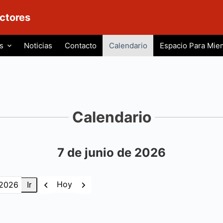
ctores
s
Noticias
Contacto
Calendario
Espacio Para Mie
Calendario
7 de junio de 2026
Anterior
Siguiente
Hoy
s