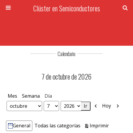
Clúster en Semiconductores
Calendario
7 de octubre de 2026
Mes
Semana
Día
Anterior
Siguien
Hoy
Mes
Día
Año
Vistas
Imprimir
General
Todas las categorías
Categorías