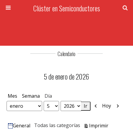
Clúster en Semiconductores
Calendario
5 de enero de 2026
Mes
Semana
Día
Anterior
Siguien
Hoy
Mes
Día
Año
Vistas
Todas las categorías
Imprimir
General
Categorías