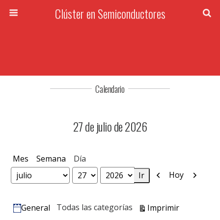
Clúster en Semiconductores
Calendario
27 de julio de 2026
Mes
Semana
Día
Anterior
Siguien
Hoy
Mes
Día
Año
Vistas
Todas las categorías
Imprimir
General
Categorías