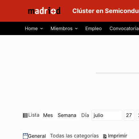
S
Clúster en Semicondu
a
l
Home
Miembros
Empleo
Convocatoria
t
a
r
a
l
c
o
n
t
e
n
Ver
Lista
Mes
Semana
Día
Mes
Día
Año
i
como
d
Categorías
Vista
Todas las categorías
Imprimir
General
o