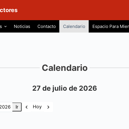
ctores
s
Noticias
Contacto
Calendario
Espacio Para Mie
Calendario
27 de julio de 2026
Anterior
Siguiente
Hoy
s