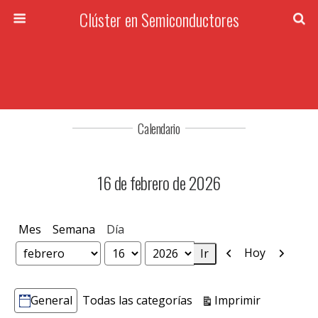
Clúster en Semiconductores
Calendario
16 de febrero de 2026
Mes
Semana
Día
Anterior
Siguien
Hoy
Mes
Día
Año
Vistas
Imprimir
General
Todas las categorías
Categorías