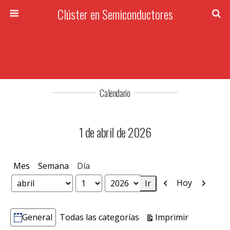
Clúster en Semiconductores
Calendario
1 de abril de 2026
Mes
Semana
Día
Anterior
Siguien
Hoy
Mes
Día
Año
Vistas
Imprimir
General
Todas las categorías
Categorías