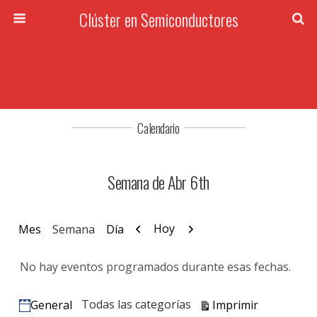
Clúster en Semiconductores
Calendario
Semana de Abr 6th
Anterior
Siguiente
Hoy
Mes
Semana
Día
No hay eventos programados durante esas fechas.
Vistas
Todas las categorías
Imprimir
General
Categorías