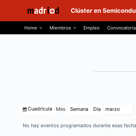
S
Clúster en Semicondu
a
l
Home
Miembros
Empleo
Convocatoria
t
a
r
a
l
c
o
n
t
e
Ver
Cuadrícula
Mes
Semana
Día
n
Mes
Año
como
i
d
No hay eventos programados durante esas fecha
o