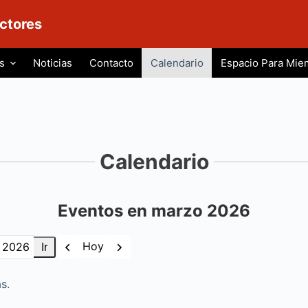
ctores
s
Noticias
Contacto
Calendario
Espacio Para Mie
Calendario
Eventos en marzo 2026
Anterior
Siguiente
Hoy
s.