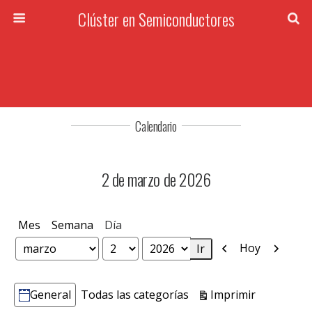
Clúster en Semiconductores
Calendario
2 de marzo de 2026
Mes
Semana
Día
Anterior
Siguien
Hoy
Mes
Día
Año
Vistas
Imprimir
General
Todas las categorías
Categorías