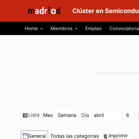
S
Clúster en Semicondu
a
l
Home
Miembros
Empleo
Convocatoria
t
a
r
a
l
c
o
n
t
e
n
Ver
Lista
Mes
Semana
Día
Mes
Día
Año
i
como
d
Categorías
Vist
Imprimir
General
Todas las categorías
o