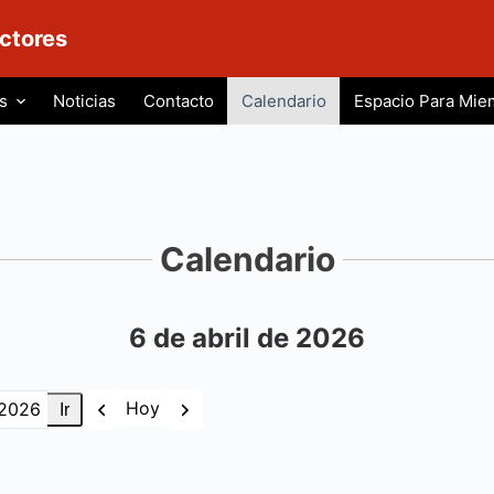
ctores
s
Noticias
Contacto
Calendario
Espacio Para Mie
Calendario
6 de abril de 2026
Anterior
Siguiente
Hoy
as