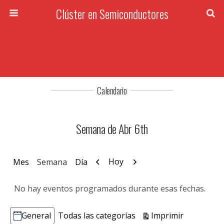
Clúster en Semiconductores
Calendario
Semana de Abr 6th
Anterior
Siguiente
Hoy
Mes
Semana
Día
No hay eventos programados durante esas fechas.
Vistas
Imprimir
General
Todas las categorías
Categorías