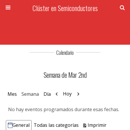
Clúster en Semiconductores
Calendario
Semana de Mar 2nd
Anterior
Siguiente
Hoy
Mes
Semana
Día
No hay eventos programados durante esas fechas.
Vistas
Imprimir
General
Todas las categorías
Categorías