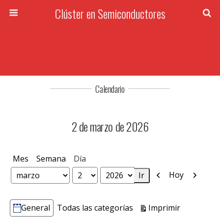
Clúster en Semiconductores
Calendario
2 de marzo de 2026
Mes
Semana
Día
Anterior
Siguien
Hoy
Mes
Día
Año
Vistas
Imprimir
General
Todas las categorías
Categorías